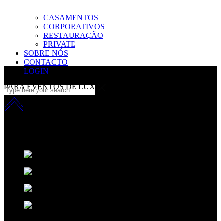
CASAMENTOS
CORPORATIVOS
RESTAURAÇÃO
PRIVATE
SOBRE NÓS
CONTACTO
LOGIN
PARA EVENTOS DE LUXO
inovação com sofisicação
Fazemos da música a nossa principal matéria-prima.
Aplicamos uma
fórmula que resulta da combinação entre o talento Criativo, o
desempenho técnico e um ingrediente secreto:
A sofisticação