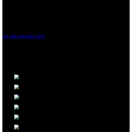
EVENTOS EXCECIONAIS
Não criamos eventos, complementamos eventos excecionais com
elegância, e energia. Fazemos mais do que apenas apresentar
espetáculos, criamos uma experiência inesquecível sobre a qual seus
convidados falarão nos próximos anos.
OS MELHORES DJS
ORIGINALIDADE NO ENTRETENIMENTO
Pensamos no futuro para ter o melhor presente. Criativos,
disciplinados e talentosos os artistas
Xclusive
expressam
sentimentos através da musica e da arte do espetáculo.