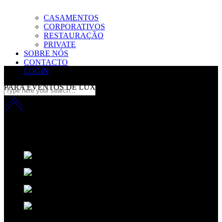
CASAMENTOS
CORPORATIVOS
RESTAURAÇÃO
PRIVATE
SOBRE NÓS
CONTACTO
LOGIN
PARA EVENTOS DE LUXO
inovação com sofisicação
Fazemos da música a nossa principal matéria-prima.
Aplicamos uma
fórmula que resulta da combinação entre o talento Criativo, o
desempenho técnico e um ingrediente secreto:
A sofisticação