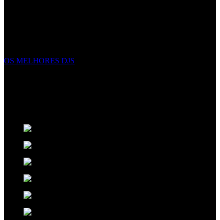
EVENTOS EXCECIONAIS
Não criamos eventos, complementamos eventos excecionais com
elegância, e energia. Fazemos mais do que apenas apresentar
espetáculos, criamos uma experiência inesquecível sobre a qual seus
convidados falarão nos próximos anos.
OS MELHORES DJS
ORIGINALIDADE NO ENTRETENIMENTO
Pensamos no futuro para ter o melhor presente. Criativos,
disciplinados e talentosos os artistas
Xclusive
expressam
sentimentos através da musica e da arte do espetáculo.