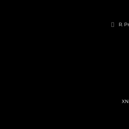
R. P
XN