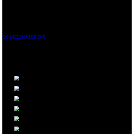
EVENTOS EXCECIONAIS
Não criamos eventos, complementamos eventos excecionais com
elegância, e energia. Fazemos mais do que apenas apresentar
espetáculos, criamos uma experiência inesquecível sobre a qual seus
convidados falarão nos próximos anos.
OS MELHORES DJS
ORIGINALIDADE NO ENTRETENIMENTO
Pensamos no futuro para ter o melhor presente. Criativos,
disciplinados e talentosos os artistas
Xclusive
expressam
sentimentos através da musica e da arte do espetáculo.