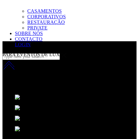
CASAMENTOS
CORPORATIVOS
RESTAURAÇÃO
PRIVATE
SOBRE NÓS
CONTACTO
LOGIN
PARA EVENTOS DE LUXO
inovação com sofisicação
Fazemos da música a nossa principal matéria-prima.
Aplicamos uma
fórmula que resulta da combinação entre o talento Criativo, o
desempenho técnico e um ingrediente secreto:
A sofisticação