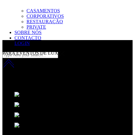
CASAMENTOS
CORPORATIVOS
RESTAURAÇÃO
PRIVATE
SOBRE NÓS
CONTACTO
LOGIN
PARA EVENTOS DE LUXO
inovação com sofisicação
Fazemos da música a nossa principal matéria-prima.
Aplicamos uma
fórmula que resulta da combinação entre o talento Criativo, o
desempenho técnico e um ingrediente secreto:
A sofisticação