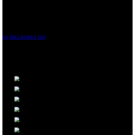
EVENTOS EXCECIONAIS
Não criamos eventos, complementamos eventos excecionais com
elegância, e energia. Fazemos mais do que apenas apresentar
espetáculos, criamos uma experiência inesquecível sobre a qual seus
convidados falarão nos próximos anos.
OS MELHORES DJS
ORIGINALIDADE NO ENTRETENIMENTO
Pensamos no futuro para ter o melhor presente. Criativos,
disciplinados e talentosos os artistas
Xclusive
expressam
sentimentos através da musica e da arte do espetáculo.