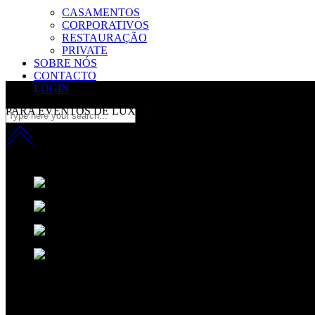
CASAMENTOS
CORPORATIVOS
RESTAURAÇÃO
PRIVATE
SOBRE NÓS
CONTACTO
LOGIN
PARA EVENTOS DE LUXO
inovação com sofisicação
Fazemos da música a nossa principal matéria-prima.
Aplicamos uma fó
EVENTOS EXCECIONAIS
Não criamos eventos, complementamos eventos excecionais com elegân
falarão nos próximos anos.