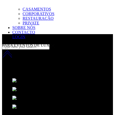
CASAMENTOS
CORPORATIVOS
RESTAURAÇÃO
PRIVATE
SOBRE NÓS
CONTACTO
LOGIN
PARA EVENTOS DE LUXO
inovação com sofisicação
Fazemos da música a nossa principal matéria-prima.
Aplicamos uma
fórmula que resulta da combinação entre o talento Criativo, o
desempenho técnico e um ingrediente secreto:
A sofisticação