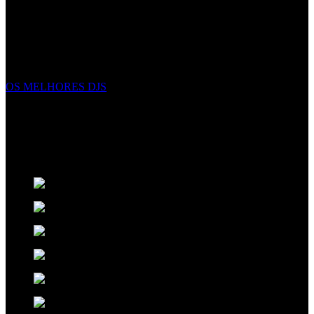
EVENTOS EXCECIONAIS
Não criamos eventos, complementamos eventos excecionais com
elegância, e energia. Fazemos mais do que apenas apresentar
espetáculos, criamos uma experiência inesquecível sobre a qual seus
convidados falarão nos próximos anos.
OS MELHORES DJS
ORIGINALIDADE NO ENTRETENIMENTO
Pensamos no futuro para ter o melhor presente. Criativos,
disciplinados e talentosos os artistas
Xclusive
expressam
sentimentos através da musica e da arte do espetáculo.