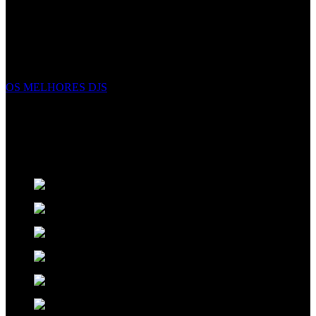
EVENTOS EXCECIONAIS
Não criamos eventos, complementamos eventos excecionais com
elegância, e energia. Fazemos mais do que apenas apresentar
espetáculos, criamos uma experiência inesquecível sobre a qual seus
convidados falarão nos próximos anos.
OS MELHORES DJS
ORIGINALIDADE NO ENTRETENIMENTO
Pensamos no futuro para ter o melhor presente. Criativos,
disciplinados e talentosos os artistas
Xclusive
expressam
sentimentos através da musica e da arte do espetáculo.