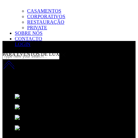
CASAMENTOS
CORPORATIVOS
RESTAURAÇÃO
PRIVATE
SOBRE NÓS
CONTACTO
LOGIN
PARA EVENTOS DE LUXO
inovação com sofisicação
Fazemos da música a nossa principal matéria-prima.
Aplicamos uma
fórmula que resulta da combinação entre o talento Criativo, o
desempenho técnico e um ingrediente secreto:
A sofisticação