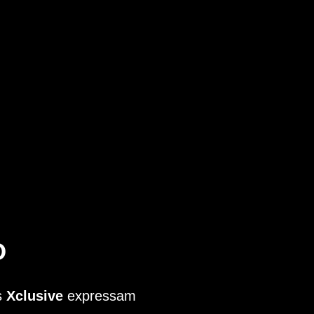
O
as
Xclusive
expressam