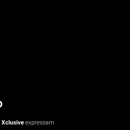
O
s
Xclusive
expressam