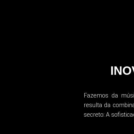
INO
Fazemos da músic
resulta da combina
secreto:
A sofistic